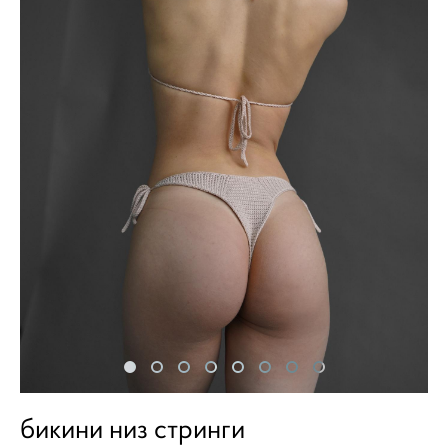
бикини низ стринги