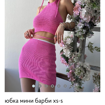
юбка мини барби xs-s