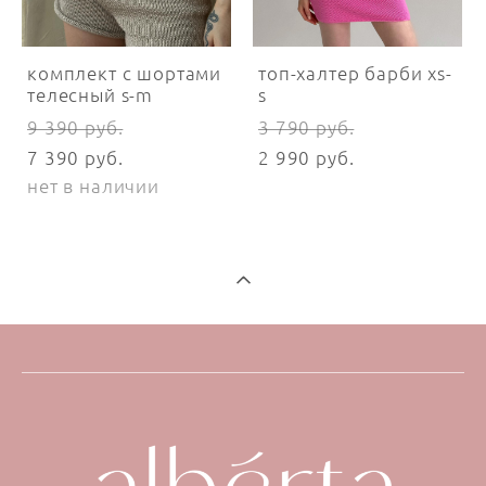
комплект с шортами
топ-халтер барби xs-
телесный s-m
s
9 390 pуб.
3 790 pуб.
7 390 pуб.
2 990 pуб.
нет в наличии