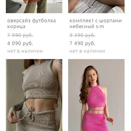
оверсайз футболка
комплект с шортами
корица
небесный s-m
7 990 pуб.
9 390 pуб.
4 090 pуб.
7 490 pуб.
нет в наличии
нет в наличии