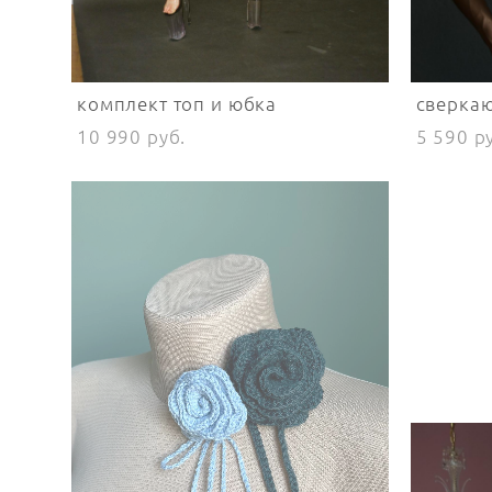
комплект топ и юбка
сверка
10 990 pуб.
5 590 p