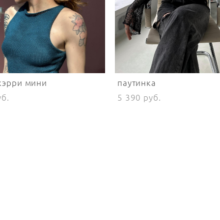
кэрри мини
паутинка
уб.
5 390 pуб.