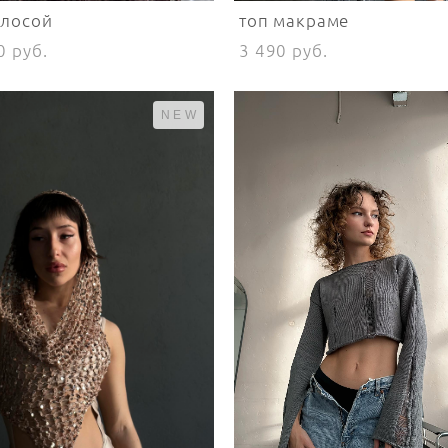
олосой
топ макраме
0 pуб.
3 490 pуб.
NEW