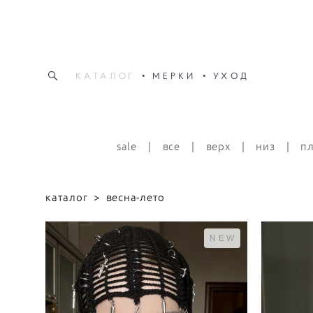
КАТАЛОГ
•
МЕРКИ
•
УХОД
КАТАЛОГ
•
МЕРКИ
•
УХОД
sale
|
все
|
верх
|
низ
|
п
каталог
>
весна-лето
NEW