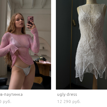
в-паутинка
ugly dress
0 pуб.
12 290 pуб.