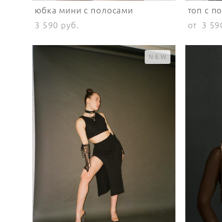
юбка мини с полосами
топ с п
3 590 pуб.
от 3 59
NEW