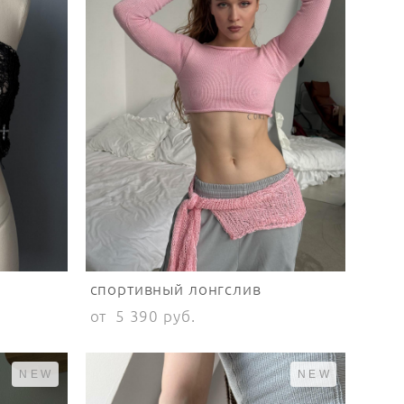
спортивный лонгслив
от 5 390 pуб.
NEW
NEW