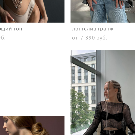
ющий топ
лонгслив гранж
уб.
от 7 390 pуб.