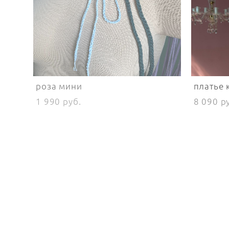
роза мини
платье 
1 990 pуб.
8 090 p