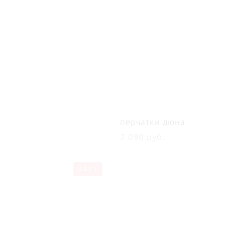
мини на одно плечо
перчатки дюна
уб.
2 090 pуб.
SALE