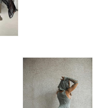
лонгслив с градиентом
7 490 pуб.