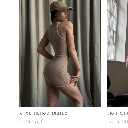
спортивное платье
лонгсли
7 090 pуб.
от 5 39