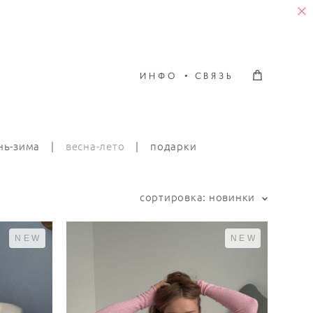
ИНФО
•
СВЯЗЬ
ИНФО
•
СВЯЗЬ
нь-зима
|
весна-лето
|
подарки
сортировка:
новинки
NEW
NEW