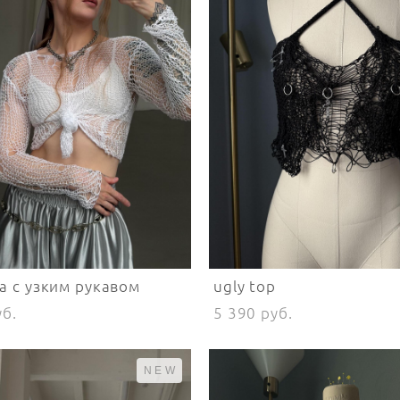
а с узким рукавом
ugly top
уб.
5 390 pуб.
NEW