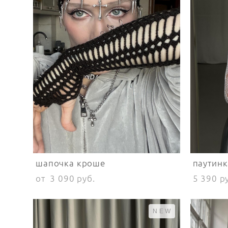
шапочка кроше
паутинк
от 3 090 pуб.
5 390 p
NEW