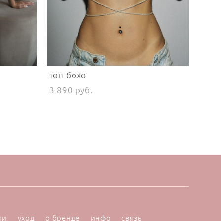
топ бохо
3 890 pуб.
ки
уход
о бренде
инфо
связь