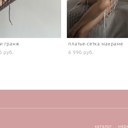
и гранж
платье-сетка макраме
0 pуб.
6 990 pуб.
каталог
мер