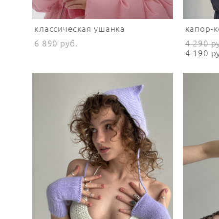
классическая ушанка
капор-
6 890 pуб.
4 290 p
4 190 p