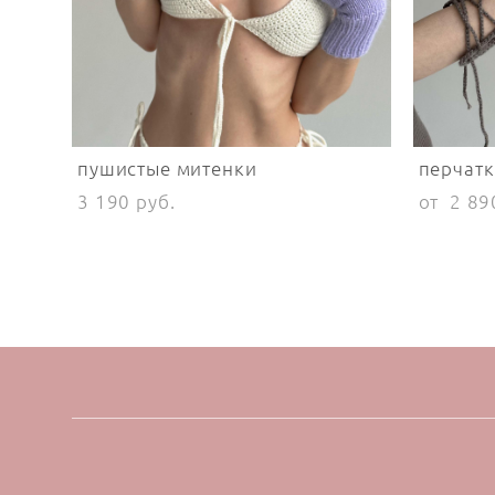
пушистые митенки
перчатк
3 190 pуб.
от 2 89