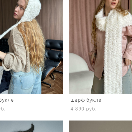
букле
шарф букле
уб.
4 890 pуб.