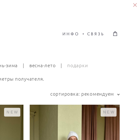
ИНФО
•
СВЯЗЬ
ИНФО
•
СВЯЗЬ
нь-зима
|
весна-лето
|
подарки
аметры получателя.
сортировка:
рекомендуем
NEW
NEW