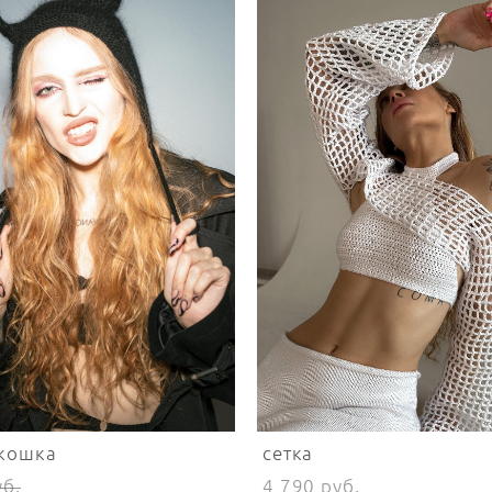
 кошка
сетка
уб.
4 790 pуб.