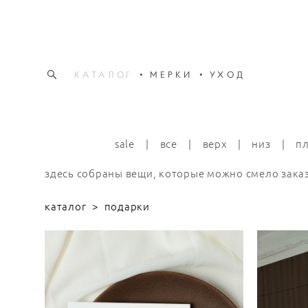
КАТАЛОГ
•
МЕРКИ
•
УХОД
КАТАЛОГ
•
МЕРКИ
•
УХОД
sale
|
все
|
верх
|
низ
|
п
здесь собраны вещи, которые можно смело заказ
каталог
>
подарки