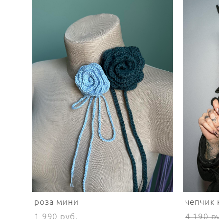
роза мини
чепчик
1 990 pуб.
4 190 p