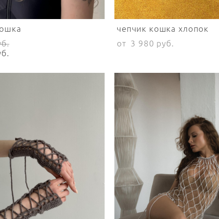
кошка
чепчик кошка хлопок
уб.
от 3 980 pуб.
уб.