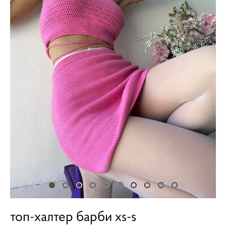
топ-халтер барби xs-s