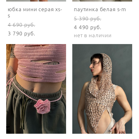
юбка мини серая xs-
паутинка белая s-m
s
5 390 pуб.
4 690 pуб.
4 490 pуб.
3 790 pуб.
нет в наличии