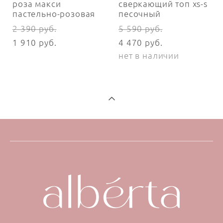
роза макси
сверкающий топ xs-s
пастельно-розовая
песочный
2 390 pуб.
5 590 pуб.
1 910 pуб.
4 470 pуб.
нет в наличии