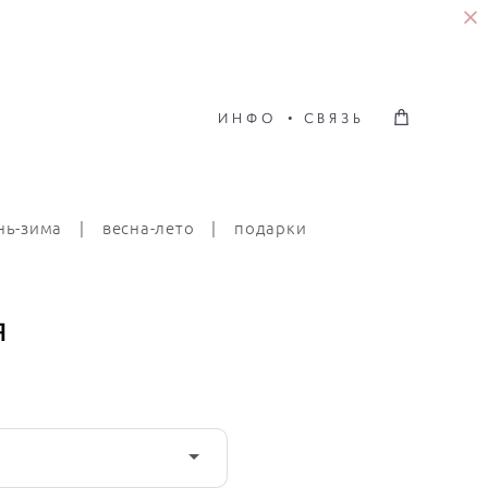
ИНФО
•
СВЯЗЬ
ИНФО
•
СВЯЗЬ
нь-зима
|
весна-лето
|
подарки
я