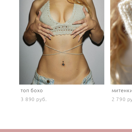
топ бохо
митенки
3 890 pуб.
2 790 p