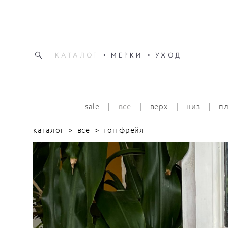
КАТАЛОГ
•
МЕРКИ
•
УХОД
КАТАЛОГ
•
МЕРКИ
•
УХОД
sale
|
все
|
верх
|
низ
|
п
каталог
>
все
>
топ фрейя