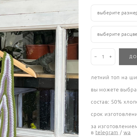
выберите разме
выберите расцв
ДО
летний топ на ши
вы можете выбрат
состав: 50% хлоп
срок изготовлени
за изготовление
в
telegram
/
wa